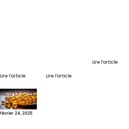
plus fréquentes
Working out
transformation
en salle de
regularly is
Every true
sport sont :
great. But
physical
s’entraîner
working out
transformation
sans
effectively is
begins in the
programme
even better!
mind.
structuré, mal
Many people
Cultivating a
exécuter les
make mistakes
positive and...
exercices,
that slow
Lire l'article
négliger...
their...
Lire l'article
Lire l'article
février 24, 2025
THE