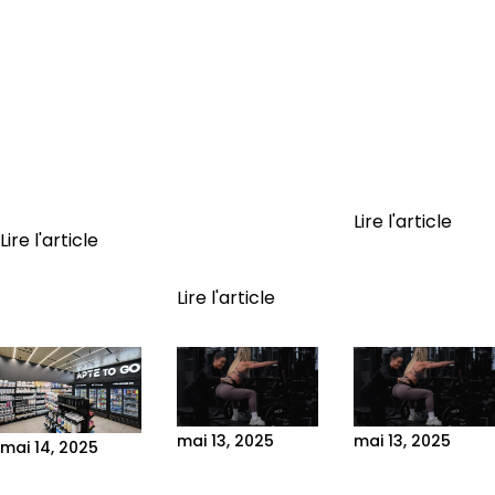
your fitness,
corporel 3D, ou
world. It’s no
stepping on a
body scan, est
longer limited
regular scale
une
to tracking
isn’t enough.
technologie qui
apps or
True
mesure en
connected
transformation
quelques
equipment.
relies on
secondes votre
Today,...
precise...
masse
Lire l'article
Lire l'article
musculaire,
votre masse...
Lire l'article
mai 13, 2025
mai 13, 2025
mai 14, 2025
PERSONALIZED
COACHING
L’INTELLIGENCE