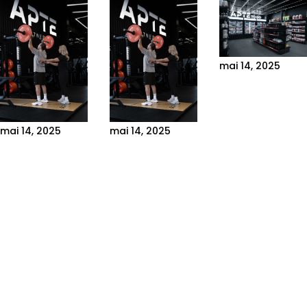
mai 14, 2025
AI-POWERED
FITNESS:
DISCOVER
mai 14, 2025
mai 14, 2025
APTE TO GO,
WHY A 3D
POURQUOI LE
OUR FULLY
BODY SCAN
SCAN
AUTONOMO
CAN
CORPOREL
STORE
SUPERCHARGE
3D (BODY
Introduction
YOUR
SCAN)
Artificial
PROGRESS
BOOSTE
intelligence
VOTRE
Introduction
(AI) is
PROGRESSION
When it comes
revolutionizing
to improving
Le scan
the fitness