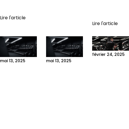
accélère les
aux
résultats
applications...
grâce...
Lire l'article
Lire l'article
février 24, 2025
mai 13, 2025
mai 13, 2025
10 TIPS FOR
LES ERREURS
THE MOST
A
LES PLUS
COMMON
SUCCESSFUL
FRÉQUENTES
GYM
PHYSICAL
EN SALLE DE
MISTAKES
TRANSFORM
SPORT (ET
AND HOW
1. The
COMMENT
TO AVOID
importance of
LES ÉVITER)
THEM
mindset in
Les erreurs les
Introduction
physical