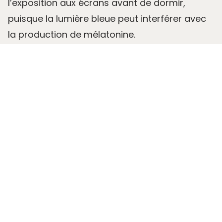
l’exposition aux écrans avant de dormir,
puisque la lumière bleue peut interférer avec
la production de mélatonine.
Établissez une routine régulière :
Essayez de
vous coucher et de vous lever à des heures
fixes, même durant les week-ends. Cela
aidera à réguler votre horloge biologique et à
favoriser un sommeil de qualité.
Faites attention à votre alimentation :
Évitez
les repas lourds, la caféine et l’alcool dans les
heures précédant le coucher, car ils peuvent
perturber le sommeil. Privilégiez plutôt des
aliments légers et riches en tryptophane, un
acide aminé qui favorise la production de