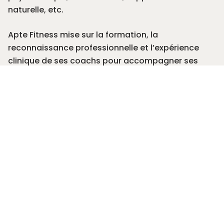
naturelle, etc.
Apte Fitness mise sur la formation, la
reconnaissance professionnelle et l’expérience
clinique de
ses coachs
pour accompagner ses
clients dans leur parcours vers une transformation
saine et durable.
Comme mentionné plus haut, nous encourageons
toujours nos clients à effectuer des recherches sur
les qualifications et l’expérience d’un professionnel
avant de le consulter.
COMMENT RECONNAÎTRE