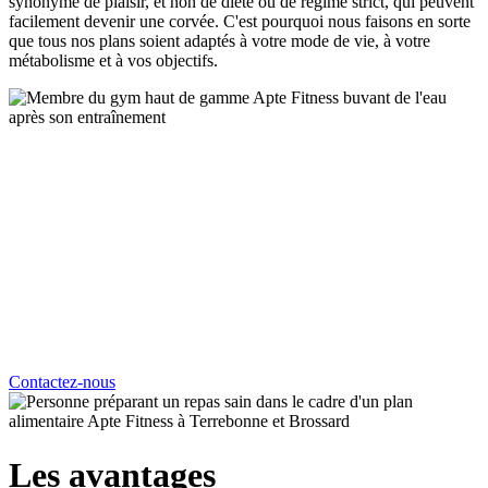
synonyme de plaisir, et non de diète ou de régime strict, qui peuvent
facilement devenir une corvée. C'est pourquoi nous faisons en sorte
que tous nos plans soient adaptés à votre mode de vie, à votre
métabolisme et à vos objectifs.
En quoi cela consiste
Nos plans alimentaires sur mesure sont préparés pour répondre à vos
besoins et pour vous aider à apprécier le fait de bien vous alimenter.
L'apport quotidien est adapté à vos besoins énergétiques et à vos
objectifs en matière de santé (gain ou perte de poids, optimisation de
l'énergie, maintien, développement de bonnes habitudes).
Contactez-nous
Les avantages