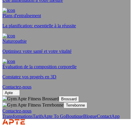
Une alimentation à votre mesure
Plans d'entraînement
La planification: essentielle à la réussite
Naturopathie
Optimisez votre santé et votre vitalité
Évaluation de la composition corporelle
Constatez vos progrès en 3D
Contactez-nous
Apte
Brossard
Terrebonne
Contactez-nous
Transformations
Tarifs
Apte To Go
Boutique
Blogue
Contact
App