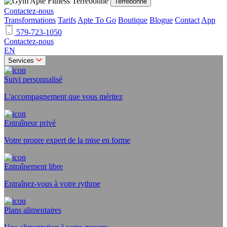
Terrebonne
Contactez-nous
Transformations
Tarifs
Apte To Go
Boutique
Blogue
Contact
App
579-723-1050
Contactez-nous
EN
Services
Suivi personnalisé
L'accompagnement que vous méritez
Entraîneur privé
Votre propre expert de la mise en forme
Entraînement libre
Entraînez-vous à votre rythme
Plans alimentaires