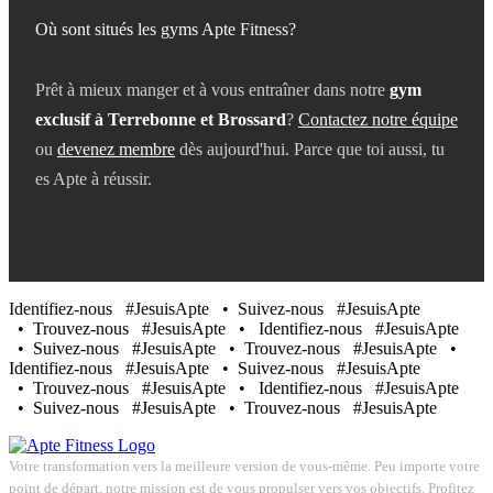
Où sont situés les gyms Apte Fitness?
Prêt à mieux manger et à vous entraîner dans notre
gym
exclusif à Terrebonne et Brossard
?
Contactez notre équipe
ou
devenez membre
dès aujourd'hui. Parce que toi aussi, tu
es Apte à réussir.
Identifiez-nous
#JesuisApte
• Suivez-nous
#JesuisApte
• Trouvez-nous
#JesuisApte
•
Identifiez-nous
#JesuisApte
• Suivez-nous
#JesuisApte
• Trouvez-nous
#JesuisApte
•
Identifiez-nous
#JesuisApte
• Suivez-nous
#JesuisApte
• Trouvez-nous
#JesuisApte
•
Identifiez-nous
#JesuisApte
• Suivez-nous
#JesuisApte
• Trouvez-nous
#JesuisApte
Votre transformation vers la meilleure version de vous-même. Peu importe votre
point de départ, notre mission est de vous propulser vers vos objectifs. Profitez