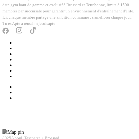
d'un gym haut de gamme et exclusif à Brossard et Terrebonne, limité à 1500
membres par succursale pour garantir un environnement d'entraînement d'élite.
Ici, chaque membre partage une ambition commune : s'améliorer chaque jour.
Tu es Apte à réussir. #jesuisapte
SERVICES
APTE
TRANSFORMATIONS
TARIFS
APTE TO GO
BOUTIQUE
BLOGUE
CONTACT
FRANCHISE
APP
CONTACTEZ-NOUS
GYM BROSSARD
8025A boul. Taschereau, Brossard,